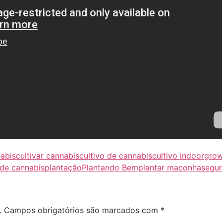
nabis
cultivar cannabis
cultivo de cannabis
cultivo indoor
grow
 de cannabis
plantação
Plantando Bem
plantar maconha
segur
.
Campos obrigatórios são marcados com
*